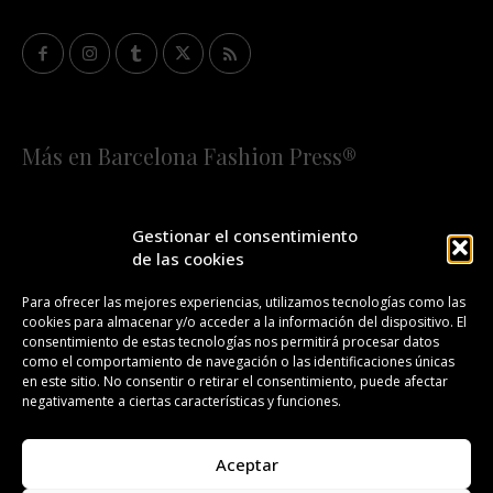
Más en Barcelona Fashion Press®
HOME
QUIÉNES SOMOS
STAFF
Gestionar el consentimiento
de las cookies
¡SUSCRÍBETE A NUESTRA FASHION NEWS!
Para ofrecer las mejores experiencias, utilizamos tecnologías como las
cookies para almacenar y/o acceder a la información del dispositivo. El
CONTACTO
REDACCIÓN
PUBLICIDAD
consentimiento de estas tecnologías nos permitirá procesar datos
como el comportamiento de navegación o las identificaciones únicas
ISSN 2385-4839
DL B 27443-2014
en este sitio. No consentir o retirar el consentimiento, puede afectar
negativamente a ciertas características y funciones.
GESTIÓN DE LA ORGANIZACIÓN
Aceptar
©BARCELONA FASHION PRESS®/™