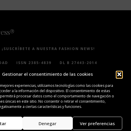
ress®
¡SUSCRÍBETE A NUESTRA FASHION NEWS!
DAD
ISSN 2385-4839
DL B 27443-2014
Gestionar el consentimiento de las cookies
 mejores experiencias, utilizamos tecnologías como las cookies para
ceder a la información del dispositivo. El consentimiento de estas
 permitirá procesar datos como el comportamiento de navegación o
nes únicas en este sitio. No consentir o retirar el consentimiento,
gativamente a ciertas características y funciones.
tar
Denegar
Ver preferencias