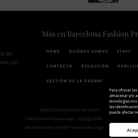
Más en Barcelona Fashion P
HOME
QUIÉNES SOMOS
STAFF
ia del
mía, lujo,
CONTACTO
REDACCIÓN
PUBLICI
GESTIÓN DE LA ORGANIZACIÓN
Para ofrecer las
almacenar y/o ac
tecnologías nos
las identificacio
©BARCELONA FASHION PRESS®/™
puede afectar ne
Todos los derechos reservados. Copyright 2008-2024.
Barcelona Fashion Press®/™ es una marca registrada.
Acep