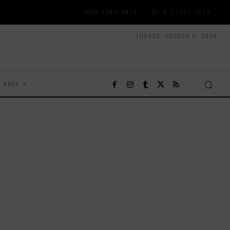
ISSN 2385-4839
DL B 27443-2014
JUEVES, AGOSTO 6, 2026
ARTE