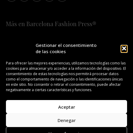
Más en Barcelona Fashion Press®
HOME
QUIÉNES SOMOS
STAFF
Gestionar el consentimiento
de las cookies
¡SUSCRÍBETE A NUESTRA FASHION NEWS!
Para ofrecer las mejores experiencias, utilizamos tecnologías como las
cookies para almacenar y/o acceder a la información del dispositivo. El
CONTACTO
REDACCIÓN
PUBLICIDAD
consentimiento de estas tecnologías nos permitirá procesar datos
como el comportamiento de navegación o las identificaciones únicas
ISSN 2385-4839
DL B 27443-2014
en este sitio. No consentir o retirar el consentimiento, puede afectar
negativamente a ciertas características y funciones.
GESTIÓN DE LA ORGANIZACIÓN
Aceptar
©BARCELONA FASHION PRESS®/™
Denegar
Todos los derechos reservados. Copyright 2008-2024.
Barcelona Fashion Press®/™ es una marca registrada.