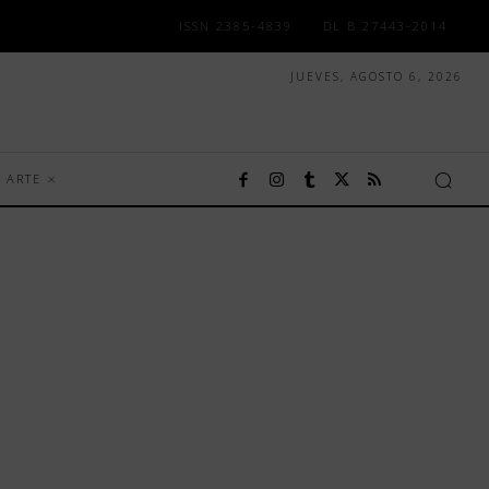
ISSN 2385-4839
DL B 27443-2014
JUEVES, AGOSTO 6, 2026
ARTE