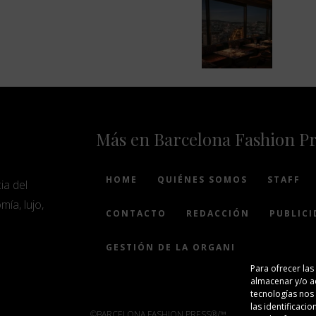
Más en Barcelona Fashion P
HOME
QUIÉNES SOMOS
STAFF
ia del
mía, lujo,
CONTACTO
REDACCIÓN
PUBLICI
GESTIÓN DE LA ORGANIZACIÓN
Para ofrecer las
almacenar y/o ac
tecnologías nos
las identificacio
©BARCELONA FASHION PRESS®/™