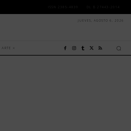
ISSN 2385-4839
DL B 27443-2014
JUEVES, AGOSTO 6, 2026
ARTE