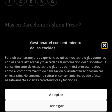
Más en Barcelona Fashion Press®
HOME
QUIÉNES SOMOS
STAFF
Gestionar el consentimiento
de las cookies
¡SUSCRÍBETE A NUESTRA FASHION NEWS!
Para ofrecer las mejores experiencias, utilizamos tecnologías como las
cookies para almacenar y/o acceder a la información del dispositivo. El
CONTACTO
REDACCIÓN
PUBLICIDAD
consentimiento de estas tecnologías nos permitirá procesar datos
como el comportamiento de navegación o las identificaciones únicas
ISSN 2385-4839
DL B 27443-2014
en este sitio. No consentir o retirar el consentimiento, puede afectar
negativamente a ciertas características y funciones.
GESTIÓN DE LA ORGANIZACIÓN
Aceptar
©BARCELONA FASHION PRESS®/™
Denegar
Todos los derechos reservados. Copyright 2008-2024.