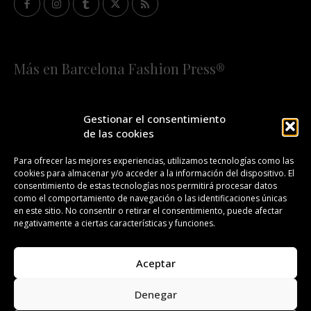
Más en Barcelona Fashion Press®
HOME
QUIÉNES SOMOS
STAFF
Gestionar el consentimiento
de las cookies
¡SUSCRÍBETE A NUESTRA FASHION NEWS!
Para ofrecer las mejores experiencias, utilizamos tecnologías como las
cookies para almacenar y/o acceder a la información del dispositivo. El
CONTACTO
REDACCIÓN
PUBLICIDAD
consentimiento de estas tecnologías nos permitirá procesar datos
como el comportamiento de navegación o las identificaciones únicas
ISSN 2385-4839
DL B 27443-2014
en este sitio. No consentir o retirar el consentimiento, puede afectar
negativamente a ciertas características y funciones.
GESTIÓN DE LA ORGANIZACIÓN
Aceptar
©BARCELONA FASHION PRESS®/™
Denegar
Todos los derechos reservados. Copyright 2008-2024.