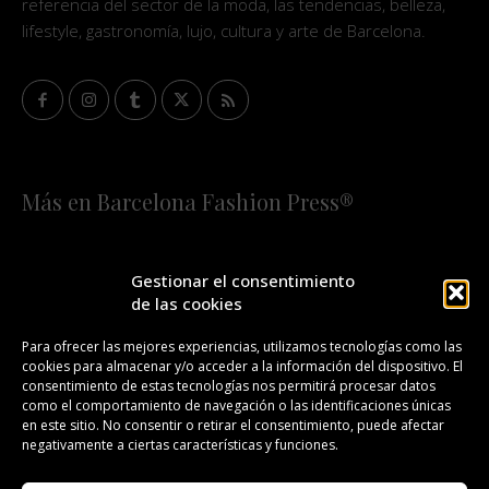
referencia del sector de la moda, las tendencias, belleza,
lifestyle, gastronomía, lujo, cultura y arte de Barcelona.
Más en Barcelona Fashion Press®
HOME
QUIÉNES SOMOS
STAFF
Gestionar el consentimiento
de las cookies
¡SUSCRÍBETE A NUESTRA FASHION NEWS!
Para ofrecer las mejores experiencias, utilizamos tecnologías como las
cookies para almacenar y/o acceder a la información del dispositivo. El
CONTACTO
REDACCIÓN
PUBLICIDAD
consentimiento de estas tecnologías nos permitirá procesar datos
como el comportamiento de navegación o las identificaciones únicas
ISSN 2385-4839
DL B 27443-2014
en este sitio. No consentir o retirar el consentimiento, puede afectar
negativamente a ciertas características y funciones.
GESTIÓN DE LA ORGANIZACIÓN